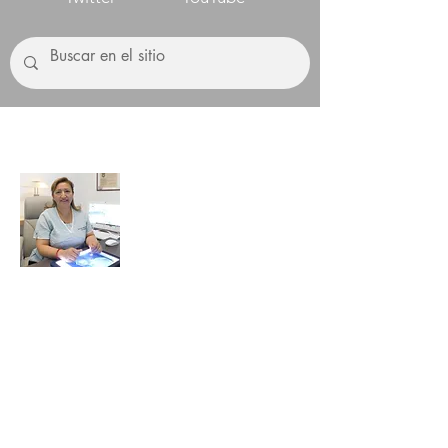
Sobre mí
Lograr una boca sana, aliviar el dolor y
mejorar tu sonrisa es una especialidad
que requiere dedicación, experiencia y la
mejor preparación.
Dra. Rosa Lidia Flores,
Especialista en Ortodoncia