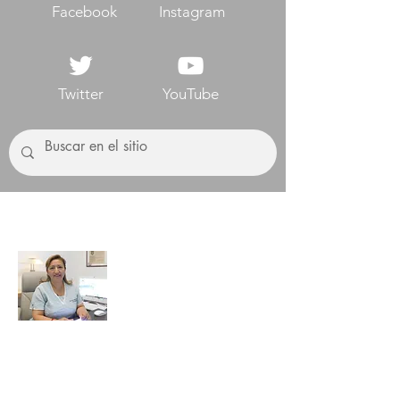
Facebook
Instagram
Twitter
YouTube
Sobre mí
Lograr una boca sana, aliviar el dolor y
mejorar tu sonrisa es una especialidad